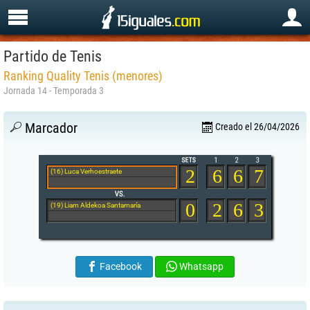
Partido de Tenis
Ranking Quality Tenis (menores)
Jornada 14 - Temporada 3
Marcador
Creado el 26/04/2026
2
6
6
7
(16) Luca Verhoestraete
0
2
6
3
(19) Liam Aldekoa Santamaría
Facebook
Whatsapp