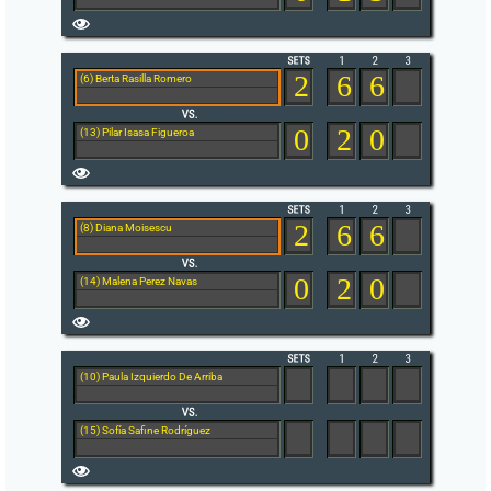
2
6
6
(6) Berta Rasilla Romero
0
2
0
(13) Pilar Isasa Figueroa
2
6
6
(8) Diana Moisescu
0
2
0
(14) Malena Perez Navas
(10) Paula Izquierdo De Arriba
(15) Sofía Safine Rodríguez