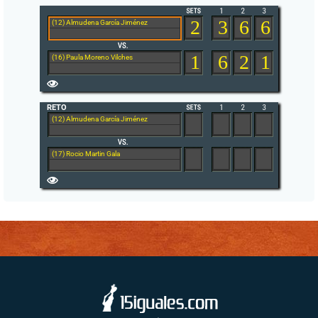
2
3
6
6
(12) Almudena García Jiménez
1
6
2
1
(16) Paula Moreno Vilches
RETO
(12) Almudena García Jiménez
(17) Rocio Martin Gala