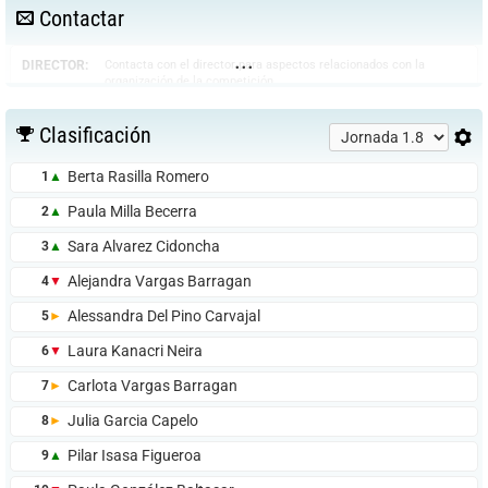
Contactar
...
DIRECTOR:
Contacta con el director para aspectos relacionados con la
organización de la competición.
Brunete Sport
Clasificación
610495883
Berta Rasilla Romero
1
▲
chematorresmarin@gmail.com
Paula Milla Becerra
2
▲
Sara Alvarez Cidoncha
3
▲
JUEZ-
Contacta con el juez árbitro para dudas sobre situaciones
deportivas que se produzcan en el transcurso de la competición o
ÁRBITRO:
Alejandra Vargas Barragan
4
▼
disputas que requieran del arbitraje de un tercero. Recuerda que la
mayoría de las situaciones vienen contempladas en la normativa.
Alessandra Del Pino Carvajal
5
►
Consúltala antes de contactar.
Laura Kanacri Neira
6
▼
César Izquierdo
Carlota Vargas Barragan
7
►
chematorresmarin@gmail.com
Julia Garcia Capelo
8
►
Pilar Isasa Figueroa
9
▲
ALTAS Y
Contacta mediante estos medios para informarte sobre cómo