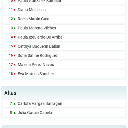
Paula González Baltasar
10
▼
inscribirte o darte de baja (ya sea temporal o definitiva).
BAJAS:
Diana Moisescu
11
▼
chema torres
Rocio Martin Gala
12
▲
610495883
Paula Moreno Vilches
13
▲
tenniswithsoul@gmail.com
Paula Izquierdo De Arriba
14
▼
Cinthya Buquerín Balbín
15
▼
15IGUALES.COM:
Usa nuestro formulario cuando necesites información
sobre el funcionamiento de la web 15iguales.com: Cuentas
Sofía Safine Rodríguez
16
▼
de usuario, soporte técnico para la web, errores,
sugerencias, y cualquier otra cuestión no relacionada con
Malena Perez Navas
17
▼
las otras opciones de contacto.
Contactar con 15iguales.com
Eva Mateos Sánchez
18
▼
Altas
Carlota Vargas Barragan
7
▲
Julia Garcia Capelo
8
▲