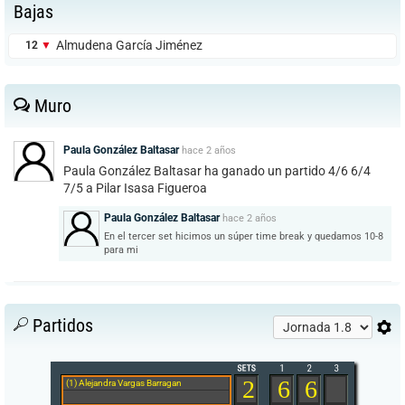
Bajas
Almudena García Jiménez
12
▼
Muro
Paula González Baltasar
hace
2 años
Paula González Baltasar ha ganado un partido 4/6 6/4
7/5 a Pilar Isasa Figueroa
Paula González Baltasar
hace
2 años
En el tercer set hicimos un súper time break y quedamos 10-8
para mi
Partidos
2
6
6
(1) Alejandra Vargas Barragan