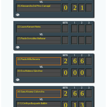
0
2
1
(5) Alessandra Del Pino Carvajal
(2) Laura Kanacri Neira
(7) Paula González Baltasar
2
6
6
(3) Paula Milla Becerra
0
0
0
(9) Eva Mateos Sánchez
2
6
6
(4) Sara Alvarez Cidoncha
0
1
3
(11) Cinthya Buquerín Balbín