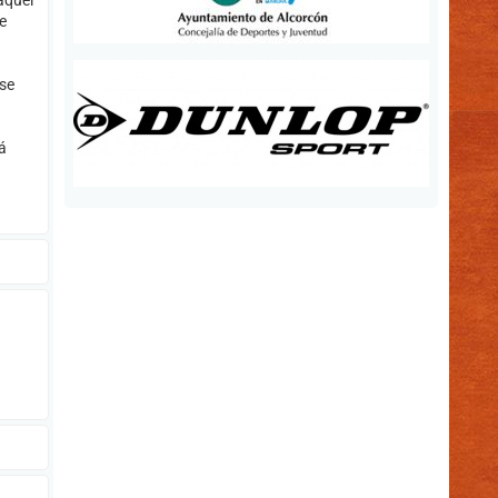
aquel
e
 se
á