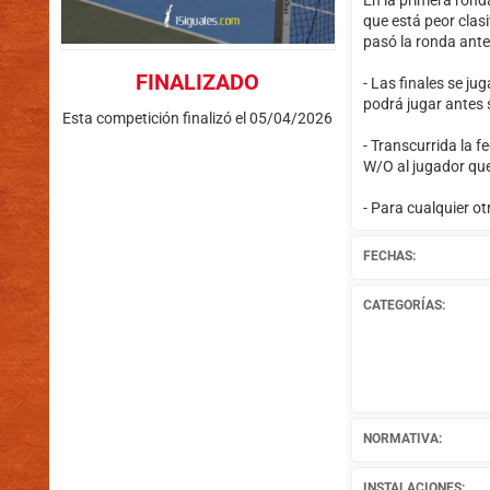
En la primera ronda
que está peor clasi
pasó la ronda ante
FINALIZADO
- Las finales se ju
podrá jugar antes 
Esta competición finalizó el 05/04/2026
- Transcurrida la f
W/O al jugador que
- Para cualquier ot
FECHAS:
CATEGORÍAS:
NORMATIVA:
INSTALACIONES: