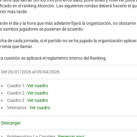
 tiene que llamar (en los tres primeros dias), pone bolas y reservar pista 
ficado en el ranking Alcorcón. Las siguientes rondas deberá hacerlo el qu
rior más tarde.
garán el día y la hora que más adelante fijará la organización, no obstante
si sambos jugadores se pusieran de acuerdo.
echa de cada jornada, si el partido no se ha jugado la organización aplicar
 tenía que llamar.
ra cuestión se aplicará el reglamento interno del Ranking.
Del 26/01/2026 al 05/04/2026
Cuadro 1
Ver cuadro
Cuadro 2
Ver cuadro
Cuadro 3
Ver cuadro
Veteranos
Ver cuadro
Descargar
Polideportivo La Canaleja
Reservar aquí