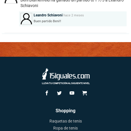
Beni Blumenfeld ha ganado un partido 6/1 7/5 a Leandro
César Izquierdo
Schiavoni
chematorresmarin@gmail.com
Leandro Schiavoni
hace
2 meses
Buen partido Beni!!
15IGUALES.COM:
Usa nuestro formulario cuando necesites información
sobre el funcionamiento de la web 15iguales.com: Cuentas
de usuario, soporte técnico para la web, errores,
sugerencias, y cualquier otra cuestión no relacionada con
las otras opciones de contacto.
Contactar con 15iguales.com
Shopping
Raquetas de tenis
Ropa de tenis