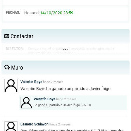
FECHAS:
Hasta el
14/10/2020 23:59
Contactar
...
DIRECTOR:
Contacta con el director para aspectos relacionados con la
organización de la competición.
Brunete Sport
Muro
610495883
chematorresmarin@gmail.com
Valentín Boye
hace
2 meses
Valentín Boye ha ganado un partido a Javier Íñigo
Valentín Boye
hace
2 meses
JUEZ-
Contacta con el juez árbitro para dudas sobre situaciones
Le gané el partido a Javier Íñigo 6-3/6-0
deportivas que se produzcan en el transcurso de la competición o
ÁRBITRO:
disputas que requieran del arbitraje de un tercero. Recuerda que la
mayoría de las situaciones vienen contempladas en la normativa.
Consúltala antes de contactar.
Leandro Schiavoni
hace
2 meses