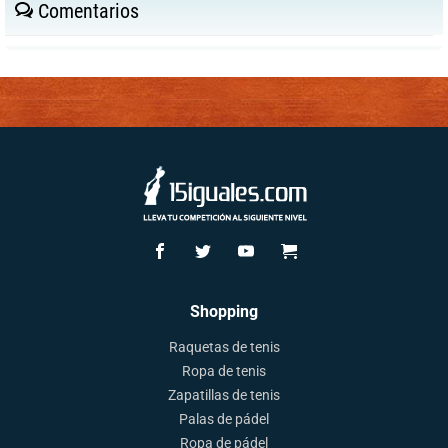
Comentarios
Shopping
Raquetas de tenis
Ropa de tenis
Zapatillas de tenis
Palas de pádel
Ropa de pádel