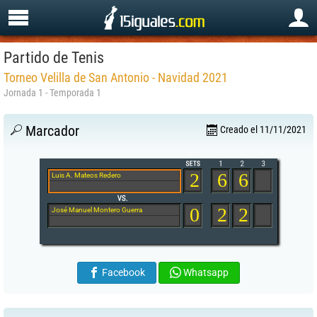
Partido de Tenis
Torneo Velilla de San Antonio - Navidad 2021
Jornada 1 - Temporada 1
Marcador
Creado el 11/11/2021
2
6
6
Luis A. Mateos Redero
0
2
2
José Manuel Montero Guerra
Facebook
Whatsapp