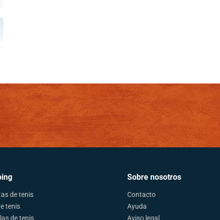
ing
Sobre nosotros
as de tenis
Contacto
e tenis
Ayuda
las de tenis
Aviso legal