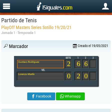
Partido de Tenis
PlayOff Masters Series Sotillo 19/20/21
Jornada 1 - Temporada 1
Marcador
Creado el 19/05/2021
2
6
6
Gustavo Rodriguez
0
2
0
Lorenzo Martín
Facebook
Whatsapp