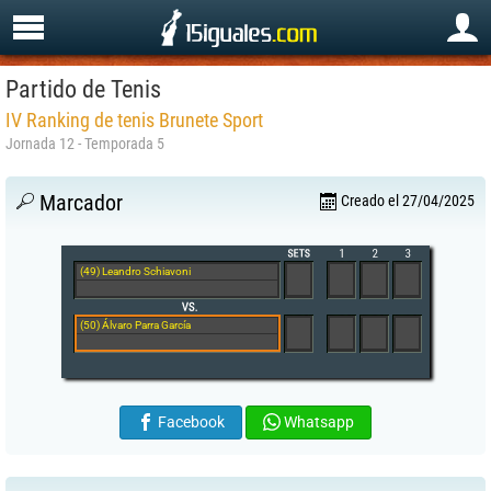
Partido de Tenis
IV Ranking de tenis Brunete Sport
Jornada 12 - Temporada 5
Marcador
Creado el 27/04/2025
(49) Leandro Schiavoni
(50) Álvaro Parra García
Facebook
Whatsapp