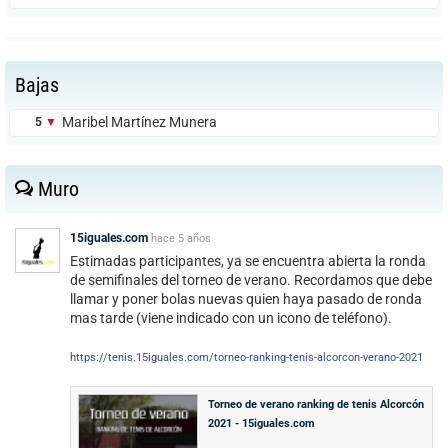
disputas que requieran del arbitraje de un tercero. Recuerda que la
mayoría de las situaciones vienen contempladas en la normativa.
Consúltala antes de contactar.
15iguales.com
Bajas
info@15iguales.com
Maribel Martínez Munera
5
▼
15IGUALES.COM:
Usa nuestro formulario cuando necesites información
Muro
sobre el funcionamiento de la web 15iguales.com: Cuentas
de usuario, soporte técnico para la web, errores,
sugerencias, y cualquier otra cuestión no relacionada con
las otras opciones de contacto.
15iguales.com
hace
5 años
Contactar con 15iguales.com
Estimadas participantes, ya se encuentra abierta la ronda
de semifinales del torneo de verano. Recordamos que debe
llamar y poner bolas nuevas quien haya pasado de ronda
mas tarde (viene indicado con un icono de teléfono).
https://tenis.15iguales.com/torneo-ranking-tenis-alcorcon-verano-2021
Torneo de verano ranking de tenis Alcorcón
2021 - 15iguales.com