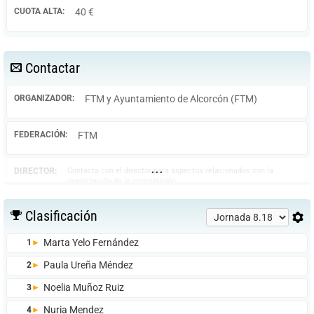
CUOTA ALTA:
40 €
Contactar
ORGANIZADOR:
FTM y Ayuntamiento de Alcorcón (FTM)
FEDERACIÓN:
FTM
...
DIRECTOR:
Contacta con el director para aspectos relacionados con la
organización de la competición.
María Luisa Molina San José
Clasificación
638163435
Marta Yelo Fernández
1
►
alcorcon@ftm.es
Paula Ureña Méndez
2
►
Noelia Muñoz Ruiz
3
►
JUEZ-
Contacta con el juez árbitro para dudas sobre situaciones
deportivas que se produzcan en el transcurso de la competición o
ÁRBITRO:
Nuria Mendez
4
►