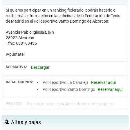
Si quieres participar en un ranking federado, podrás hacerlo o
recibir más información en las oficinas de la Federación de Tenis
de Madrid en el Polideportivo Santo Domingo de Alcorcón:
Avenida Pablo Iglesias, s/n
28922 Alcorcón
Tfno:
638163435
¡Apúntate!
NORMATIVA:
Descargar
INSTALACIONES:
Polideportivo La Canaleja
Reservar aquí
Polideportivo Santo Domingo
Reservar aquí
...
PREMIOS:
Trofeos para los ganadores de los torneos que se
celebrarán en navidades y a final de temporada.
Altas y bajas