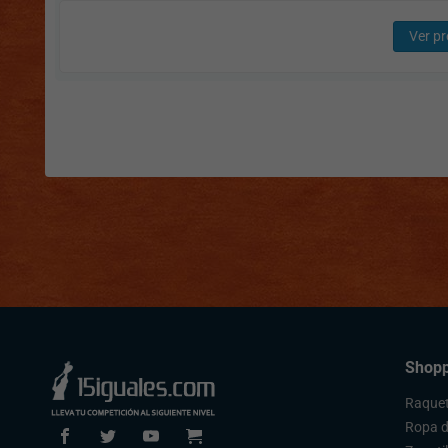
Ver pr
Shopp
Raquet
Ropa d