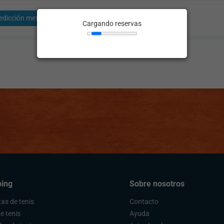
edicción meteorológica
Cargando reservas
ing
Sobre nosotros
as de tenis
Contacto
e tenis
Ayuda