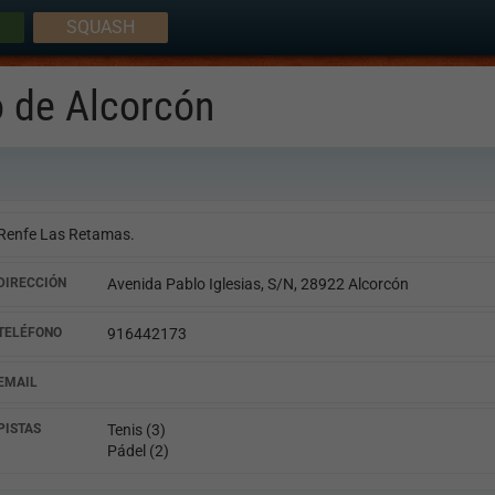
SQUASH
o de Alcorcón
Renfe Las Retamas.
DIRECCIÓN
Avenida Pablo Iglesias, S/N, 28922 Alcorcón
TELÉFONO
916442173
EMAIL
PISTAS
Tenis (3)
Pádel (2)