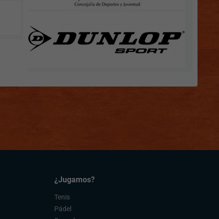
¿Jugamos?
Tenis
Pádel