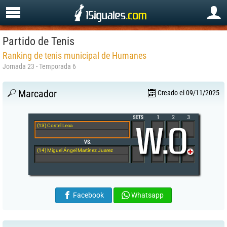
Partido de Tenis
Ranking de tenis municipal de Humanes
Jornada 23 - Temporada 6
Marcador
Creado el 09/11/2025
(13) Costel Leca
(14) Miguel Ángel Martínez Juarez
Facebook
Whatsapp