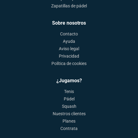
Zapatillas de pádel
Sobre nosotros
Contacto
Ayuda
Aviso legal
Privacidad
Política de cookies
¿Jugamos?
Tenis
Pádel
Squash
Nuestros clientes
Planes
Contrata