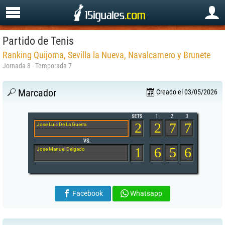
Partido de Tenis
Ranking Quijorna, Sevilla la Nueva, Navalcarnero y Brunete
Jornada 8 - Temporada 7
Marcador
Creado el 03/05/2026
2
2
7
7
Jose Luis De La Guerra
1
6
5
6
Jose Manuel Delgado
Facebook
Whatsapp