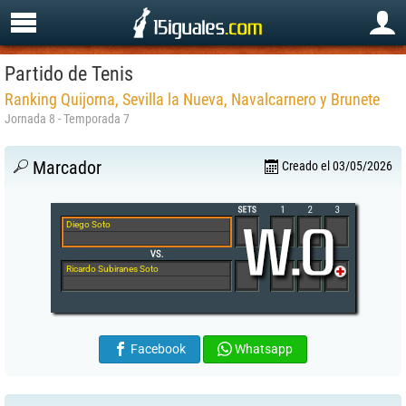
Partido de Tenis
Ranking Quijorna, Sevilla la Nueva, Navalcarnero y Brunete
Jornada 8 - Temporada 7
Marcador
Creado el 03/05/2026
Diego Soto
Ricardo Subiranes Soto
Facebook
Whatsapp